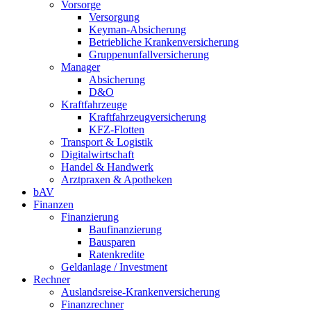
Vorsorge
Versorgung
Keyman-Absicherung
Betriebliche Krankenversicherung
Gruppenunfallversicherung
Manager
Absicherung
D&O
Kraftfahrzeuge
Kraftfahrzeugversicherung
KFZ-Flotten
Transport & Logistik
Digitalwirtschaft
Handel & Handwerk
Arztpraxen & Apotheken
bAV
Finanzen
Finanzierung
Baufinanzierung
Bausparen
Ratenkredite
Geldanlage / Investment
Rechner
Auslandsreise-Krankenversicherung
Finanzrechner