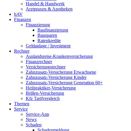
Handel & Handwerk
Arztpraxen & Apotheken
bAV
Finanzen
Finanzierung
Baufinanzierung
Bausparen
Ratenkredite
Geldanlage / Investment
Rechner
Auslandsreise-Krankenversicherung
Finanzrechner
Versicherungsrechner
Zahnzusatz-Versicherung Erwachsene
Zahnzusatz-Versicherung Kinder
Zahnzusatz-Versicherung Generation 60+
Heilpraktiker-Versicherung
Brillen-Versicherung
Kfz Tarifvergleich
Themen
Service
Service-App
News
Schaden
Schadenmeldung