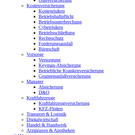
Glasversicherung
Kostenversicherung
Kostenrisiken
Betriebshaftpflicht
Betriebsunterbrechung
Cyberrisiken
Betriebsschließung
Rechtsschutz
Forderungsausfall
Bürgschaft
Vorsorge
Versorgung
Keyman-Absicherung
Betriebliche Krankenversicherung
Gruppenunfallversicherung
Manager
Absicherung
D&O
Kraftfahrzeuge
Kraftfahrzeugversicherung
KFZ-Flotten
Transport & Logistik
Digitalwirtschaft
Handel & Handwerk
Arztpraxen & Apotheken