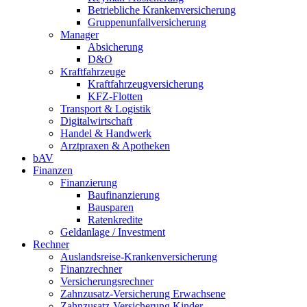
Betriebliche Krankenversicherung
Gruppenunfallversicherung
Manager
Absicherung
D&O
Kraftfahrzeuge
Kraftfahrzeugversicherung
KFZ-Flotten
Transport & Logistik
Digitalwirtschaft
Handel & Handwerk
Arztpraxen & Apotheken
bAV
Finanzen
Finanzierung
Baufinanzierung
Bausparen
Ratenkredite
Geldanlage / Investment
Rechner
Auslandsreise-Krankenversicherung
Finanzrechner
Versicherungsrechner
Zahnzusatz-Versicherung Erwachsene
Zahnzusatz-Versicherung Kinder