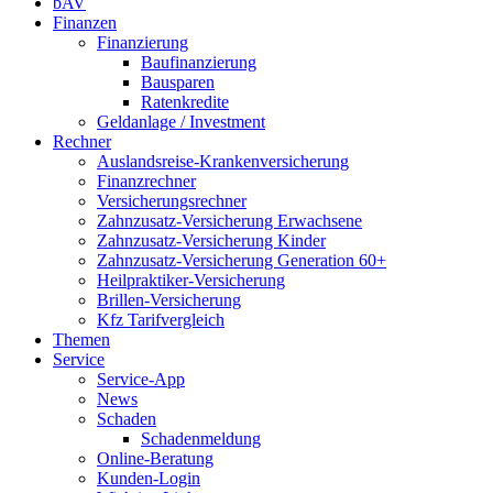
bAV
Finanzen
Finanzierung
Baufinanzierung
Bausparen
Ratenkredite
Geldanlage / Investment
Rechner
Auslandsreise-Krankenversicherung
Finanzrechner
Versicherungsrechner
Zahnzusatz-Versicherung Erwachsene
Zahnzusatz-Versicherung Kinder
Zahnzusatz-Versicherung Generation 60+
Heilpraktiker-Versicherung
Brillen-Versicherung
Kfz Tarifvergleich
Themen
Service
Service-App
News
Schaden
Schadenmeldung
Online-Beratung
Kunden-Login