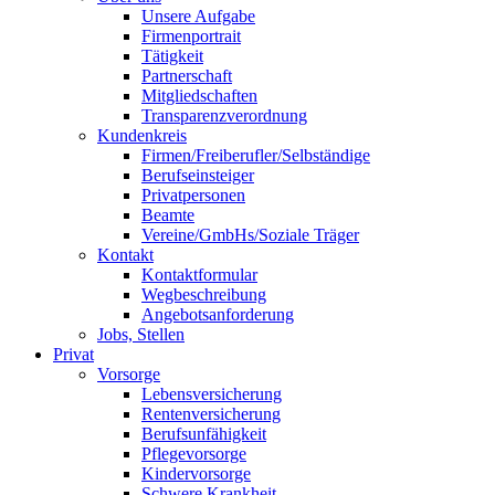
Unsere Aufgabe
Firmenportrait
Tätigkeit
Partnerschaft
Mitgliedschaften
Transparenzverordnung
Kundenkreis
Firmen/Freiberufler/Selbständige
Berufseinsteiger
Privatpersonen
Beamte
Vereine/GmbHs/Soziale Träger
Kontakt
Kontaktformular
Wegbeschreibung
Angebotsanforderung
Jobs, Stellen
Privat
Vorsorge
Lebensversicherung
Rentenversicherung
Berufsunfähigkeit
Pflegevorsorge
Kindervorsorge
Schwere Krankheit