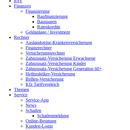
bAV
Finanzen
Finanzierung
Baufinanzierung
Bausparen
Ratenkredite
Geldanlage / Investment
Rechner
Auslandsreise-Krankenversicherung
Finanzrechner
Versicherungsrechner
Zahnzusatz-Versicherung Erwachsene
Zahnzusatz-Versicherung Kinder
Zahnzusatz-Versicherung Generation 60+
Heilpraktiker-Versicherung
Brillen-Versicherung
Kfz Tarifvergleich
Themen
Service
Service-App
News
Schaden
Schadenmeldung
Online-Beratung
Kunden-Login